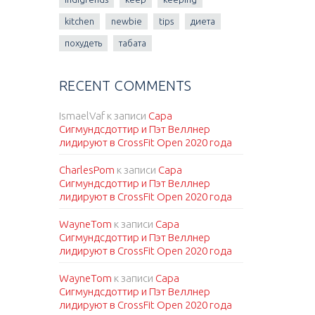
kitchen
newbie
tips
диета
похудеть
табата
RECENT COMMENTS
IsmaelVaf
к записи
Сара
Сигмундсдоттир и Пэт Веллнер
лидируют в CrossFit Open 2020 года
CharlesPom
к записи
Сара
Сигмундсдоттир и Пэт Веллнер
лидируют в CrossFit Open 2020 года
WayneTom
к записи
Сара
Сигмундсдоттир и Пэт Веллнер
лидируют в CrossFit Open 2020 года
WayneTom
к записи
Сара
Сигмундсдоттир и Пэт Веллнер
лидируют в CrossFit Open 2020 года