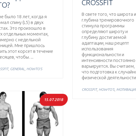
CROSSFIT
ТО?
В свете того, что широта 
е было 18 лет, когда я
глубина тренировочного
мал спину (L5) в двух
стимула программы
тах. Это произошло в
определяют широту и
х отдельных моментах,
глубину достигаемой
имерно с недельной
адаптации, наш рецепт
зницей. Мне пришлось
использования
ить этот корсет в течение
функциональности и
месяцев, чтобы…
интенсивности постоянно
варьируется. Вы считаем,
,
,
SSFIT
GENERAL
HOW-TO'S
что подготовка к случайн
физической деятельност
,
,
CROSSFIT
HOW-TO'S
МОТИВАЦИ
15.07.2018