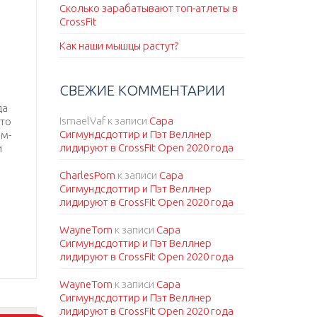
Сколько зарабатывают топ-атлеты в
CrossFit
Как наши мышцы растут?
СВЕЖИЕ КОММЕНТАРИИ
да
IsmaelVaf
к записи
Сара
это
Сигмундсдоттир и Пэт Веллнер
ем-
лидируют в CrossFit Open 2020 года
и
CharlesPom
к записи
Сара
Сигмундсдоттир и Пэт Веллнер
лидируют в CrossFit Open 2020 года
WayneTom
к записи
Сара
Сигмундсдоттир и Пэт Веллнер
лидируют в CrossFit Open 2020 года
WayneTom
к записи
Сара
Сигмундсдоттир и Пэт Веллнер
лидируют в CrossFit Open 2020 года