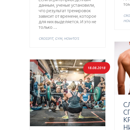
том
данным, ученые установили,
что результат тренировок
зависит от времени, которое
CRO
HOW
для них выделяется. И это не
только…
,
,
CROSSFIT
GYM
HOW-TO'S
18.08.2018
С
С
К
Н