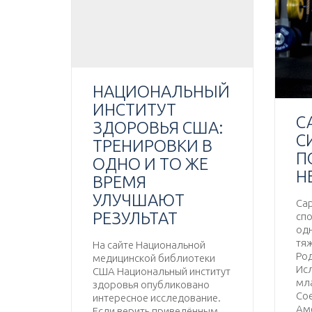
НАЦИОНАЛЬНЫЙ
ИНСТИТУТ
С
ЗДОРОВЬЯ США:
С
ТРЕНИРОВКИ В
П
ОДНО И ТО ЖЕ
Н
ВРЕМЯ
УЛУЧШАЮТ
Сар
РЕЗУЛЬТАТ
сп
од
тяж
На сайте Национальной
Род
медицинской библиотеки
Исл
США Национальный институт
мл
здоровья опубликовано
Со
интересное исследование.
Аме
Если верить приведённым