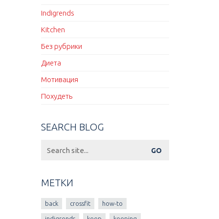
Indigrends
Kitchen
Без рубрики
Диета
Мотивация
Похудеть
SEARCH BLOG
Search
for:
МЕТКИ
back
crossfit
how-to
indigrends
keep
keeping