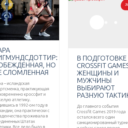
3
АРА
ИГМУНДСДОТТИР:
В ПОДГОТОВКЕ
ОБЕЖДЕННАЯ, НО
CROSSFIT GAME
Е СЛОМЛЕННАЯ
ЖЕНЩИНЫ И
МУЖЧИНЫ
а – исландская
ВЫБИРАЮТ
ортсменка, практикующая
РАЗНУЮ ТАКТИ
новременно кроссфит и
елую атлетику.
ившись в 1992-ом году в
До главного события
андии, она практически с
Crossfit Games 2019 года
аденчества проживала в
остался всего один
единенных Штатах
санкционированный турни
рики. Все дело было в
и сейчас самое время