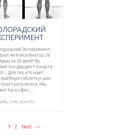
ОЛОРАДСКИЙ
КСПЕРИМЕНТ
лорадский Эксперимент:
рал ли Кейси Виатор 28
мышц за 28 дней? By
ингтон Дарден • 4 марта
8 г. Для тех, кто ищет
олшебную таблетку» для
трого результата. Мы,
вват Кроссфит,…
,
,
ERAL
GYM
HOW-TO'S
1
2
Next