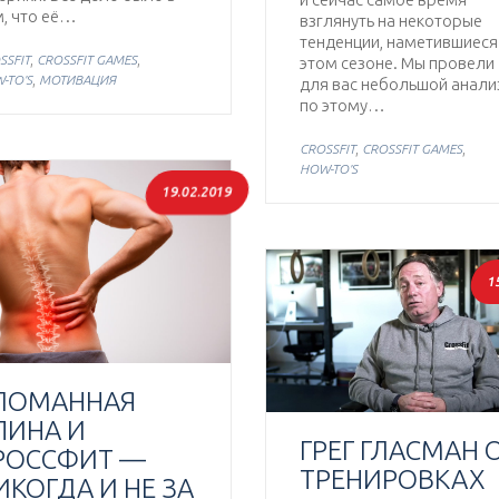
, что её…
взглянуть на некоторые
тенденции, наметившиеся
,
,
SSFIT
CROSSFIT GAMES
этом сезоне. Мы провели
,
-TO'S
МОТИВАЦИЯ
для вас небольшой анали
по этому…
,
,
CROSSFIT
CROSSFIT GAMES
HOW-TO'S
19.02.2019
1
ЛОМАННАЯ
ПИНА И
ГРЕГ ГЛАСМАН 
РОССФИТ —
ТРЕНИРОВКАХ
ИКОГДА И НЕ ЗА