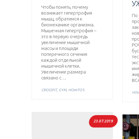
У
Чтобы понять, почему
возникает гипертрофия
По
мышц, обратимся к
пр
биомеханике организма.
за
Мышечная гипертрофия –
но
это в первую очередь
пр
увеличение мышечной
PO
массы и площади
бус
поперечного сечения
тес
каждой отдельной
экс
мышечной клетки.
им
Увеличение размера
жир
связано с…
BC
,
,
CROSSFIT
GYM
HOW-TO'S
HOW
23.07.2019