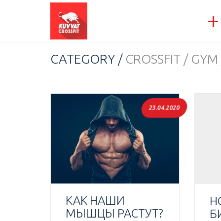
+
CATEGORY /
CROSSFIT / GYM
23.04.2020
КАК НАШИ
Н
МЫШЦЫ РАСТУТ?
Б