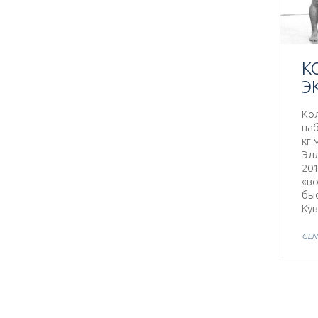
К
Э
Ко
наб
кг 
Элл
201
«в
быс
Ку
GEN