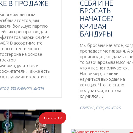
СЕБЯ И НЕ
ЖЕ В ПРОДАЖЕ
БРОСАТЬ
 многочисленным
НАЧАТОЕ?
осьбам атлетов, мы
КРИВАЯ
казали большую партию
вейших препаратов для
БАНДУРЫ
офатлетов марки OLYMP
WER! В ассортименте
Мы бросаем начатое, ког
теры естественного
пропадает мотивация. А 
тостерона на основе
происходит, когда мы в ч
трактов,
то разочаровываемся ил
муномодуляторы и
что у нас не получается.
осжигатели. Также есть
Например, решили
AA, глутамин и креатин…
научиться выходам на
кольцах. Что-то стало
,
,
-TO'S
БЕЗ РУБРИКИ
ДИЕТА
получаться, а потом
случился…
,
,
GENERAL
GYM
HOW-TO'S
13.07.2019