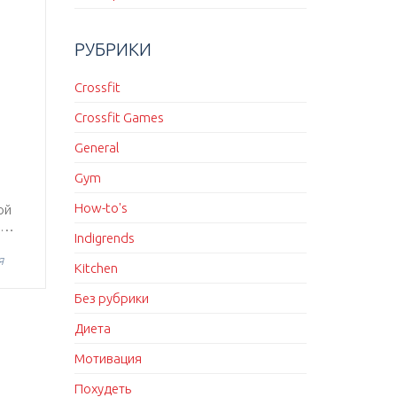
и
РУБРИКИ
Crossfit
Crossfit Games
General
Gym
How-to's
ой
и…
Indigrends
Я
Kitchen
Без рубрики
Диета
Мотивация
Похудеть