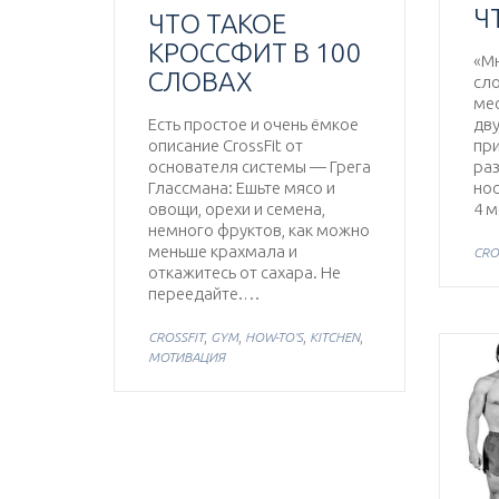
Ч
ЧТО ТАКОЕ
КРОССФИТ В 100
«Мн
СЛОВАХ
сло
мес
Есть простое и очень ёмкое
дву
описание CrossFit от
пр
основателя системы — Грега
ра
Глассмана: Ешьте мясо и
нос
овощи, орехи и семена,
4 
немного фруктов, как можно
меньше крахмала и
CRO
откажитесь от сахара. Не
переедайте.…
,
,
,
,
CROSSFIT
GYM
HOW-TO'S
KITCHEN
МОТИВАЦИЯ