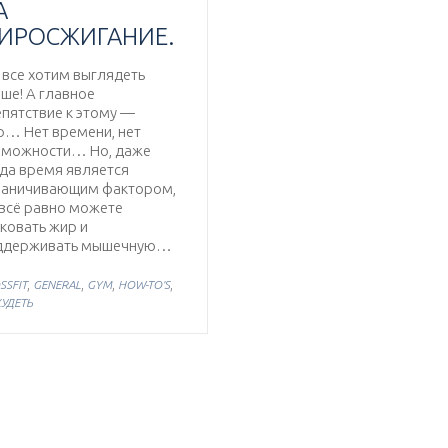
А
ИРОСЖИГАНИЕ.
все хотим выглядеть
ше! А главное
пятствие к этому —
р… Нет времени, нет
зможности… Но, даже
да время является
раничивающим фактором,
 всё равно можете
ковать жир и
ддерживать мышечную…
,
,
,
,
SSFIT
GENERAL
GYM
HOW-TO'S
УДЕТЬ