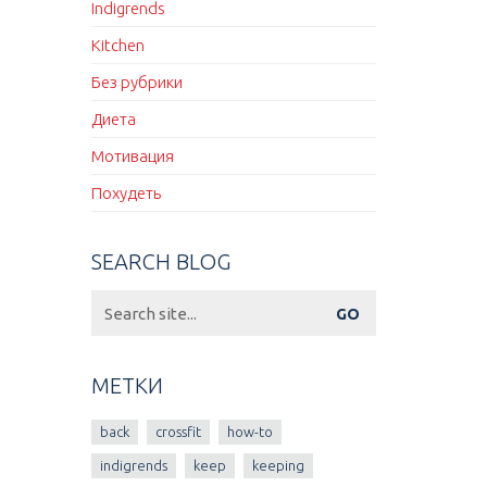
Indigrends
Kitchen
Без рубрики
Диета
Мотивация
Похудеть
SEARCH BLOG
Search
for:
МЕТКИ
back
crossfit
how-to
indigrends
keep
keeping