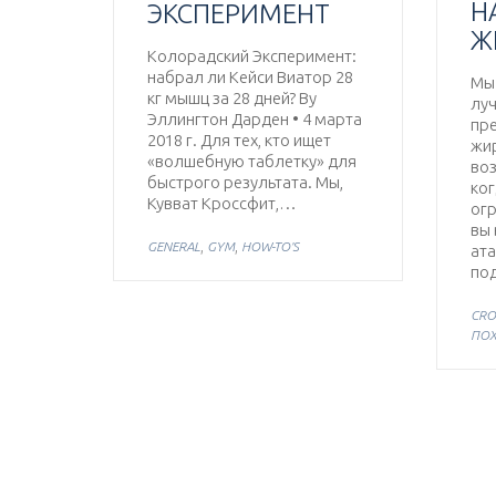
Н
ЭКСПЕРИМЕНТ
Ж
Колорадский Эксперимент:
набрал ли Кейси Виатор 28
Мы 
кг мышц за 28 дней? By
луч
Эллингтон Дарден • 4 марта
пре
2018 г. Для тех, кто ищет
жи
«волшебную таблетку» для
во
быстрого результата. Мы,
ког
Кувват Кроссфит,…
ог
вы
,
,
GENERAL
GYM
HOW-TO'S
ата
по
CRO
ПОХ