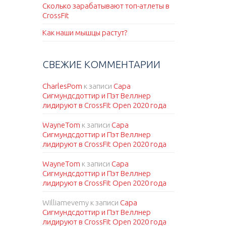
Сколько зарабатывают топ-атлеты в
CrossFit
Как наши мышцы растут?
СВЕЖИЕ КОММЕНТАРИИ
CharlesPom
к записи
Сара
Сигмундсдоттир и Пэт Веллнер
лидируют в CrossFit Open 2020 года
WayneTom
к записи
Сара
Сигмундсдоттир и Пэт Веллнер
лидируют в CrossFit Open 2020 года
WayneTom
к записи
Сара
Сигмундсдоттир и Пэт Веллнер
лидируют в CrossFit Open 2020 года
Williamevemy
к записи
Сара
Сигмундсдоттир и Пэт Веллнер
лидируют в CrossFit Open 2020 года