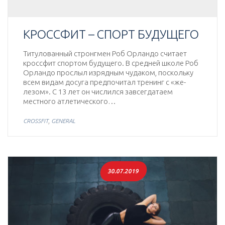
КРОССФИТ – СПОРТ БУДУЩЕГО
Титулованный стронгмен Роб Орландо считает
кроссфит спортом будущего. В средней школе Роб
Орландо прослыл изрядным чудаком, поскольку
всем видам досуга предпочитал тренинг с «же­
лезом». С 13 лет он числился завсегдатаем
местного атлетического…
,
CROSSFIT
GENERAL
30.07.2019