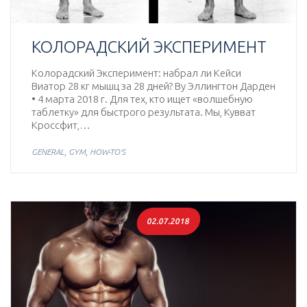
КОЛОРАДСКИЙ ЭКСПЕРИМЕНТ
Колорадский Эксперимент: набрал ли Кейси
Виатор 28 кг мышц за 28 дней? By Эллингтон Дарден
• 4 марта 2018 г. Для тех, кто ищет «волшебную
таблетку» для быстрого результата. Мы, Кувват
Кроссфит,…
,
,
GENERAL
GYM
HOW-TO'S
02.07.2018