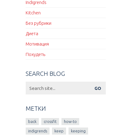
Indigrends
Kitchen
Без рубрики
Диета
Мотивация
Похудеть
SEARCH BLOG
Search
for:
МЕТКИ
back
crossfit
how-to
indigrends
keep
keeping