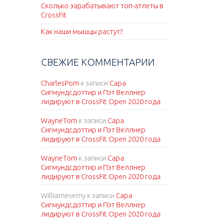
Сколько зарабатывают топ-атлеты в
CrossFit
Как наши мышцы растут?
СВЕЖИЕ КОММЕНТАРИИ
CharlesPom
к записи
Сара
Сигмундсдоттир и Пэт Веллнер
лидируют в CrossFit Open 2020 года
WayneTom
к записи
Сара
Сигмундсдоттир и Пэт Веллнер
лидируют в CrossFit Open 2020 года
WayneTom
к записи
Сара
Сигмундсдоттир и Пэт Веллнер
лидируют в CrossFit Open 2020 года
Williamevemy
к записи
Сара
Сигмундсдоттир и Пэт Веллнер
лидируют в CrossFit Open 2020 года