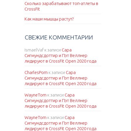
Сколько зарабатывают топ-атлеты в
CrossFit
Как наши мышцы растут?
СВЕЖИЕ КОММЕНТАРИИ
IsmaelVaf
к записи
Сара
Сигмундсдоттир и Пэт Веллнер
лидируют в CrossFit Open 2020 года
CharlesPom
к записи
Сара
Сигмундсдоттир и Пэт Веллнер
лидируют в CrossFit Open 2020 года
WayneTom
к записи
Сара
Сигмундсдоттир и Пэт Веллнер
лидируют в CrossFit Open 2020 года
WayneTom
к записи
Сара
Сигмундсдоттир и Пэт Веллнер
лидируют в CrossFit Open 2020 года