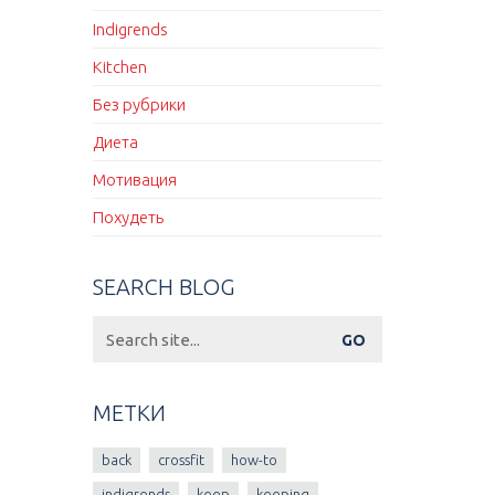
Indigrends
Kitchen
Без рубрики
Диета
Мотивация
Похудеть
SEARCH BLOG
Search
for:
МЕТКИ
back
crossfit
how-to
indigrends
keep
keeping