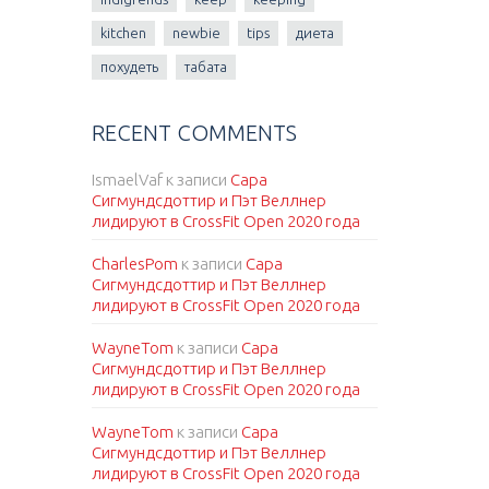
kitchen
newbie
tips
диета
похудеть
табата
RECENT COMMENTS
IsmaelVaf
к записи
Сара
Сигмундсдоттир и Пэт Веллнер
лидируют в CrossFit Open 2020 года
CharlesPom
к записи
Сара
Сигмундсдоттир и Пэт Веллнер
лидируют в CrossFit Open 2020 года
WayneTom
к записи
Сара
Сигмундсдоттир и Пэт Веллнер
лидируют в CrossFit Open 2020 года
WayneTom
к записи
Сара
Сигмундсдоттир и Пэт Веллнер
лидируют в CrossFit Open 2020 года