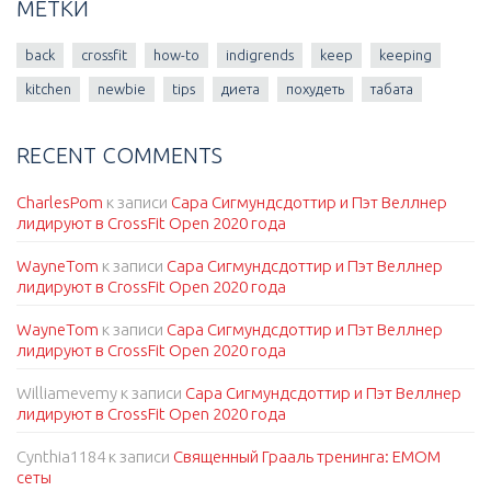
МЕТКИ
back
crossfit
how-to
indigrends
keep
keeping
kitchen
newbie
tips
диета
похудеть
табата
RECENT COMMENTS
CharlesPom
к записи
Сара Сигмундсдоттир и Пэт Веллнер
лидируют в CrossFit Open 2020 года
WayneTom
к записи
Сара Сигмундсдоттир и Пэт Веллнер
лидируют в CrossFit Open 2020 года
WayneTom
к записи
Сара Сигмундсдоттир и Пэт Веллнер
лидируют в CrossFit Open 2020 года
Williamevemy
к записи
Сара Сигмундсдоттир и Пэт Веллнер
лидируют в CrossFit Open 2020 года
Cynthia1184
к записи
Священный Грааль тренинга: EMOM
сеты