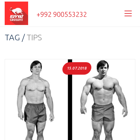
+992 900553232
TAG /
TIPS
15.07.2018