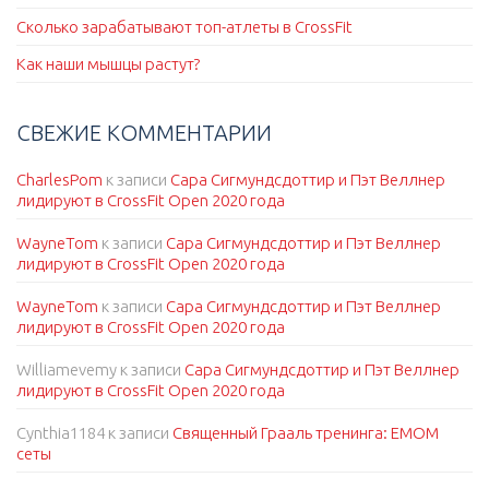
Сколько зарабатывают топ-атлеты в CrossFit
Как наши мышцы растут?
СВЕЖИЕ КОММЕНТАРИИ
CharlesPom
к записи
Сара Сигмундсдоттир и Пэт Веллнер
лидируют в CrossFit Open 2020 года
WayneTom
к записи
Сара Сигмундсдоттир и Пэт Веллнер
лидируют в CrossFit Open 2020 года
WayneTom
к записи
Сара Сигмундсдоттир и Пэт Веллнер
лидируют в CrossFit Open 2020 года
Williamevemy
к записи
Сара Сигмундсдоттир и Пэт Веллнер
лидируют в CrossFit Open 2020 года
Cynthia1184
к записи
Священный Грааль тренинга: EMOM
сеты