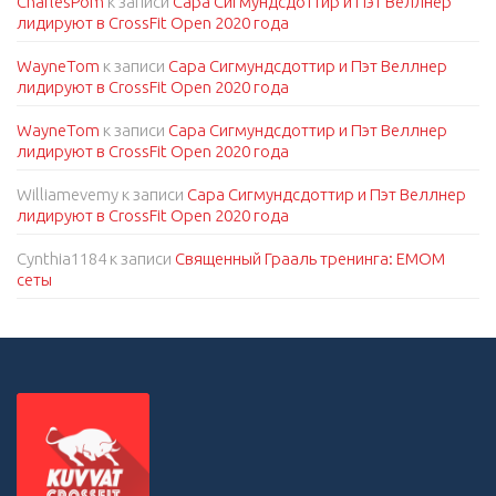
CharlesPom
к записи
Сара Сигмундсдоттир и Пэт Веллнер
лидируют в CrossFit Open 2020 года
WayneTom
к записи
Сара Сигмундсдоттир и Пэт Веллнер
лидируют в CrossFit Open 2020 года
WayneTom
к записи
Сара Сигмундсдоттир и Пэт Веллнер
лидируют в CrossFit Open 2020 года
Williamevemy
к записи
Сара Сигмундсдоттир и Пэт Веллнер
лидируют в CrossFit Open 2020 года
Cynthia1184
к записи
Священный Грааль тренинга: EMOM
сеты