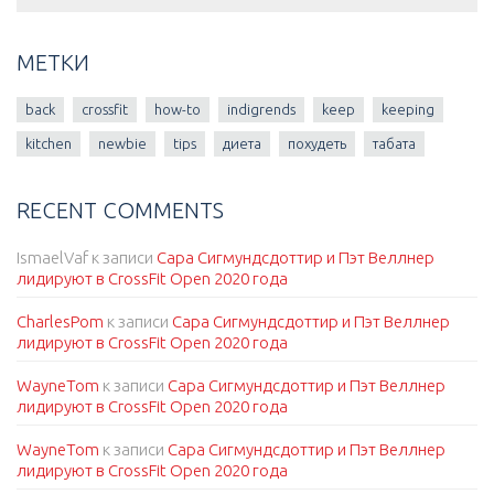
МЕТКИ
back
crossfit
how-to
indigrends
keep
keeping
kitchen
newbie
tips
диета
похудеть
табата
RECENT COMMENTS
IsmaelVaf
к записи
Сара Сигмундсдоттир и Пэт Веллнер
лидируют в CrossFit Open 2020 года
CharlesPom
к записи
Сара Сигмундсдоттир и Пэт Веллнер
лидируют в CrossFit Open 2020 года
WayneTom
к записи
Сара Сигмундсдоттир и Пэт Веллнер
лидируют в CrossFit Open 2020 года
WayneTom
к записи
Сара Сигмундсдоттир и Пэт Веллнер
лидируют в CrossFit Open 2020 года