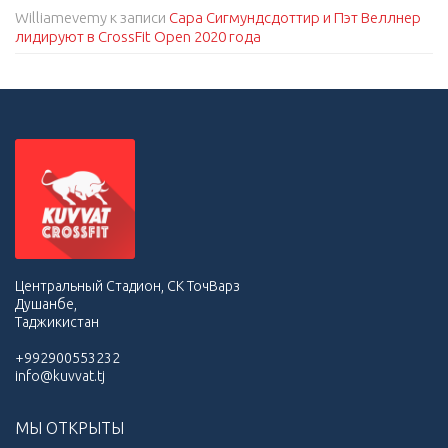
Williamevemy
к записи
Сара Сигмундсдоттир и Пэт Веллнер
лидируют в CrossFit Open 2020 года
Центральный Стадион, СК ТочВарз
Душанбе,
Таджикистан
+992900553232
info@kuvvat.tj
МЫ ОТКРЫТЫ