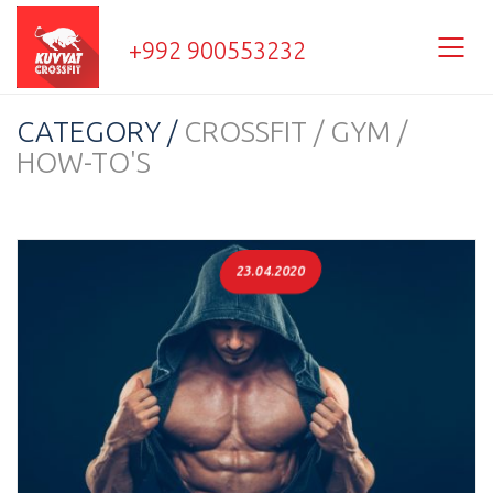
+992 900553232
CATEGORY /
CROSSFIT / GYM /
HOW-TO'S
23.04.2020