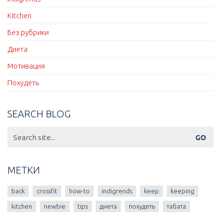
Kitchen
Без рубрики
Диета
Мотивация
Похудеть
SEARCH BLOG
Search
for:
МЕТКИ
back
crossfit
how-to
indigrends
keep
keeping
kitchen
newbie
tips
диета
похудеть
табата