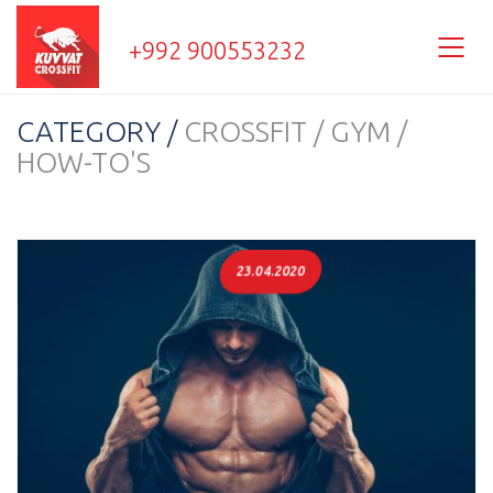
+992 900553232
CATEGORY /
CROSSFIT / GYM /
HOW-TO'S
23.04.2020