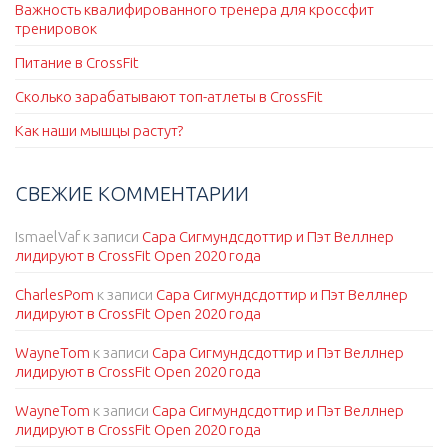
Важность квалифированного тренера для кроссфит
тренировок
Питание в CrossFit
Сколько зарабатывают топ-атлеты в CrossFit
Как наши мышцы растут?
СВЕЖИЕ КОММЕНТАРИИ
IsmaelVaf
к записи
Сара Сигмундсдоттир и Пэт Веллнер
лидируют в CrossFit Open 2020 года
CharlesPom
к записи
Сара Сигмундсдоттир и Пэт Веллнер
лидируют в CrossFit Open 2020 года
WayneTom
к записи
Сара Сигмундсдоттир и Пэт Веллнер
лидируют в CrossFit Open 2020 года
WayneTom
к записи
Сара Сигмундсдоттир и Пэт Веллнер
лидируют в CrossFit Open 2020 года