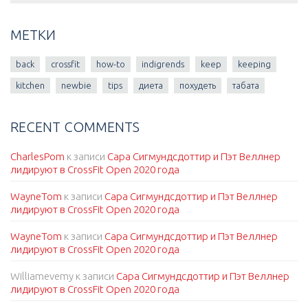
МЕТКИ
back
crossfit
how-to
indigrends
keep
keeping
kitchen
newbie
tips
диета
похудеть
табата
RECENT COMMENTS
CharlesPom
к записи
Сара Сигмундсдоттир и Пэт Веллнер
лидируют в CrossFit Open 2020 года
WayneTom
к записи
Сара Сигмундсдоттир и Пэт Веллнер
лидируют в CrossFit Open 2020 года
WayneTom
к записи
Сара Сигмундсдоттир и Пэт Веллнер
лидируют в CrossFit Open 2020 года
Williamevemy
к записи
Сара Сигмундсдоттир и Пэт Веллнер
лидируют в CrossFit Open 2020 года