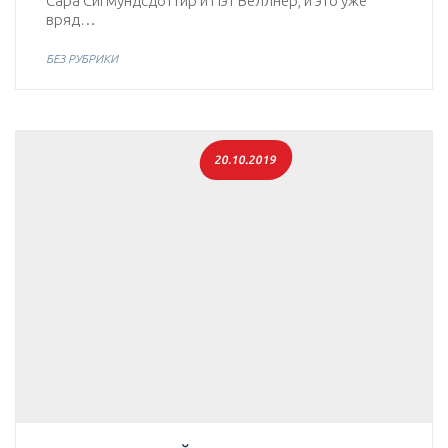
Сара Сигмундсдоттир и Пэт Веллнер, и это уже
вряд…
БЕЗ РУБРИКИ
20.10.2019