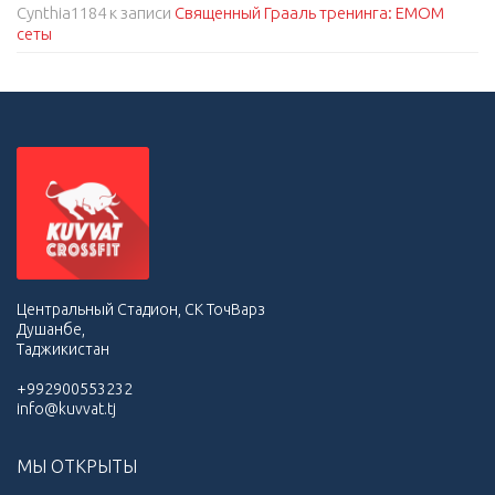
Cynthia1184
к записи
Священный Грааль тренинга: EMOM
сеты
Центральный Стадион, СК ТочВарз
Душанбе,
Таджикистан
+992900553232
info@kuvvat.tj
МЫ ОТКРЫТЫ