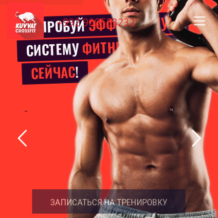
ЭФФЕКТИВНУЮ
ПОПРОБУЙ
+992 900553232
ПРЯМО
ФИТНЕСА
СИСТЕМУ
!
СЕЙЧАС
В П
ЗАПИСАТЬСЯ НА ТРЕНИРОВКУ