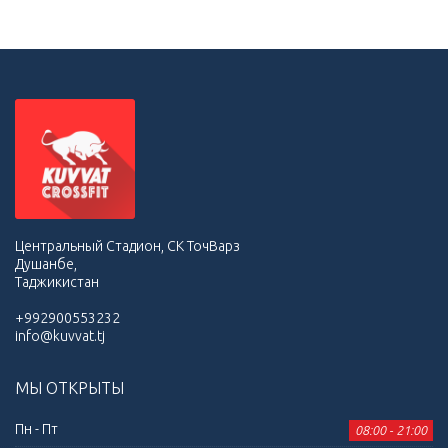
Центральный Стадион, СК ТочВарз
Душанбе,
Таджикистан
+992900553232
info@kuvvat.tj
МЫ ОТКРЫТЫ
Пн - Пт
08:00 - 21:00