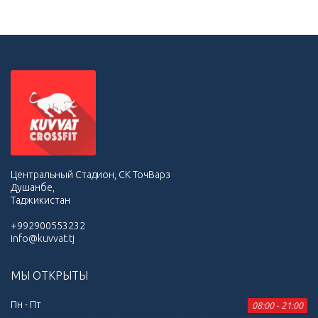
Центральный Стадион, СК ТочВарз
Душанбе,
Таджикистан
+992900553232
info@kuvvat.tj
МЫ ОТКРЫТЫ
Пн - Пт
08:00 - 21:00