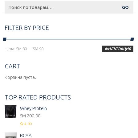
Искать:
FILTER BY PRICE
Минимальная
Максимальная
Цена:
ЅМ 80
—
ЅМ 90
ФИЛЬТРАЦИЯ
цена
цена
CART
Корзина пуста.
TOP RATED PRODUCTS
Whey Protein
ЅМ
200.00
4.00
BCAA