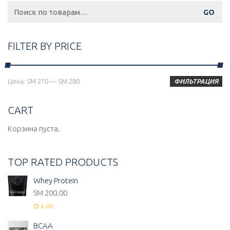
Искать:
FILTER BY PRICE
Минимальная
Максимальная
Цена:
ЅМ 270
—
ЅМ 280
ФИЛЬТРАЦИЯ
цена
цена
CART
Корзина пуста.
TOP RATED PRODUCTS
Whey Protein
ЅМ
200.00
4.00
BCAA