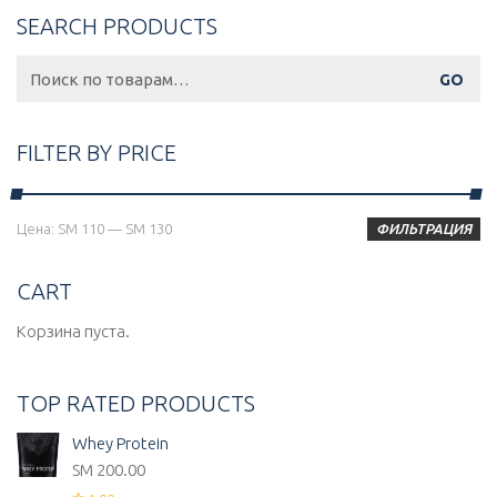
SEARCH PRODUCTS
Искать:
FILTER BY PRICE
Минимальная
Максимальная
Цена:
ЅМ 110
—
ЅМ 130
ФИЛЬТРАЦИЯ
цена
цена
CART
Корзина пуста.
TOP RATED PRODUCTS
Whey Protein
ЅМ
200.00