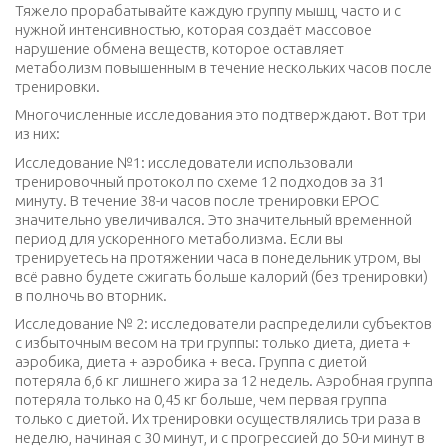
Тяжело прорабатывайте каждую группу мышц, часто и с
нужной интенсивностью, которая создаёт массовое
нарушение обмена веществ, которое оставляет
метаболизм повышенным в течение нескольких часов после
тренировки.
Многочисленные исследования это подтверждают. Вот три
из них:
Исследование №1: исследователи использовали
тренировочный протокол по схеме 12 подходов за 31
минуту. В течение 38-и часов после тренировки EPOC
значительно увеличивался. Это значительный временной
период для ускоренного метаболизма. Если вы
тренируетесь на протяжении часа в понедельник утром, вы
всё равно будете сжигать больше калорий (без тренировки)
в полночь во вторник.
Исследование № 2: исследователи распределили субъектов
с избыточным весом на три группы: только диета, диета +
аэробика, диета + аэробика + веса. Группа с диетой
потеряла 6,6 кг лишнего жира за 12 недель. Аэробная группа
потеряла только на 0,45 кг больше, чем первая группа
только с диетой. Их тренировки осуществлялись три раза в
неделю, начиная с 30 минут, и с прогрессией до 50-и минут в