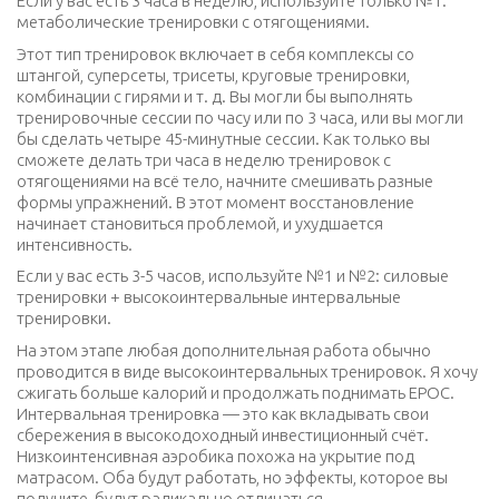
Если у вас есть 3 часа в неделю, используйте только №1:
метаболические тренировки с отягощениями.
Этот тип тренировок включает в себя комплексы со
штангой, суперсеты, трисеты, круговые тренировки,
комбинации с гирями и т. д. Вы могли бы выполнять
тренировочные сессии по часу или по 3 часа, или вы могли
бы сделать четыре 45-минутные сессии. Как только вы
сможете делать три часа в неделю тренировок с
отягощениями на всё тело, начните смешивать разные
формы упражнений. В этот момент восстановление
начинает становиться проблемой, и ухудшается
интенсивность.
Если у вас есть 3-5 часов, используйте №1 и №2: силовые
тренировки + высокоинтервальные интервальные
тренировки.
На этом этапе любая дополнительная работа обычно
проводится в виде высокоинтервальных тренировок. Я хочу
сжигать больше калорий и продолжать поднимать EPOC.
Интервальная тренировка — это как вкладывать свои
сбережения в высокодоходный инвестиционный счёт.
Низкоинтенсивная аэробика похожа на укрытие под
матрасом. Оба будут работать, но эффекты, которое вы
получите, будут радикально отличаться.