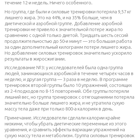
течение 12-и недель. Ничего особенного.
Но группа, где были и силовые тренировки потеряла 9,57 кг
лишнего жира. Это на 44%, и на 35% больше, чем в
диетической и аэробной группе. Добавление аэробной
тренировки не привело к значительной потере жира по
сравнению с одной только диетой. Тридцать шесть сессий
продолжительностью до 50-и минут — это большая работа
за один дополнительный килограмм потери лишнего жира.
Но добавление силовых тренировок значительно ускорило
результаты в жиросжигании.
Исследование №3: у исследователей была одна группа
людей, занимающихся аэробикой в течение четырёх часов в
неделю, и другая группа — 3 раза в неделю. В программе
тренировок второй группы было 10 упражнений, состоящих
из 2-4 подходов по 8-15 повторений. Обе группы потеряли
лишний вес, но группа тренировок с отягощениями потеряла
значительно больше лишнего жира, и не утратила сухую
массу тела даже при только 800-а калориях в день.
Примечание. Исследователи сделали калории крайне
низкими, чтобы убрать диетические переменные из этого
уравнения, и сравнить эффекты вариации упражнений на
сухую массу тела и метаболизм. Группа силовых тренировок