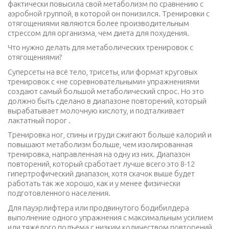
фактически повысила свой метаболизм по сравнению с
аэробной группой, в которой он понизился. Тренировки с
отягощениями являются более производительным
стрессом для организма, чем диета для похудения.
Что нужно делать для метаболических тренировок с
отягощениями?
Суперсеты на всё тело, трисеты, или формат круговых
тренировок с «не соревновательными» упражнениями
создают самый большой метаболический спрос. Но это
должно быть сделано в диапазоне повторений, который
вырабатывает молочную кислоту, и подталкивает
лактатный порог .
Тренировка ног, спины и груди сжигают больше калорий и
повышают метаболизм больше, чем изолированная
тренировка, направленная на одну из них. Диапазон
повторений, который сработает лучше всего это 8-12
гипертрофический диапазон, хотя скачок выше будет
работать так же хорошо, как и у менее физически
подготовленного населения.
Для пауэрлифтера или продвинутого бодибилдера
выполнение одного упражнения с максимальным усилием
или тяжёлого подъёма с низким количеством повторений