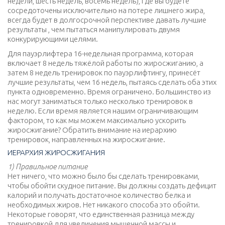
недели, шесть недель, восемь недель), где вы будете
сосредоточены исключительно на потере лишнего жира,
всегда будет в долгосрочной перспективе давать лучшие
результаты , чем пытаться манипулировать двумя
конкурирующими целями.
Для пауэрлифтера 16-недельная программа, которая
включает 8 недель тяжёлой работы по жиросжиганию, а
затем 8 недель тренировок по пауэрлифтингу, принесёт
лучшие результаты, чем 16 недель, пытаясь сделать оба этих
пункта одновременно. Время ограничено. Большинство из
нас могут заниматься только несколько тренировок в
неделю. Если время является нашим ограничивающим
фактором, то как мы можем максимально ускорить
жиросжигание? Обратить внимание на иерархию
тренировок, направленных на жиросжигание.
ИЕРАРХИЯ ЖИРОСЖИГАНИЯ
1) Правильное питание
Нет ничего, что можно было бы сделать тренировками,
чтобы обойти скудное питание. Вы должны создать дефицит
калорий и получать достаточное количество белка и
необходимых жиров. Нет никакого способа это обойти.
Некоторые говорят, что единственная разница между
тренировкой для увеличения мышечной массы и