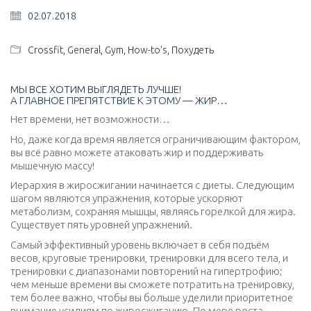
02.07.2018
Crossfit
,
General
,
Gym
,
How-to's
,
Похудеть
МЫ ВСЕ ХОТИМ ВЫГЛЯДЕТЬ ЛУЧШЕ!
А ГЛАВНОЕ ПРЕПЯТСТВИЕ К ЭТОМУ — ЖИР…
Нет времени, нет возможности…
Но, даже когда время является ограничивающим фактором,
вы всё равно можете атаковать жир и поддерживать
мышечную массу!
Иерархия в жиросжигании начинается с диеты. Следующим
шагом являются упражнения, которые ускоряют
метаболизм, сохраняя мышцы, являясь горелкой для жира.
Существует пять уровней упражнений.
Самый эффективный уровень включает в себя подъём
весов, круговые тренировки, тренировки для всего тела, и
тренировки с диапазонами повторений на гипертрофию;
чем меньше времени вы сможете потратить на тренировку,
тем более важно, чтобы вы больше уделили приоритетное
внимание усилиям по жиросжиганию. По мере роста