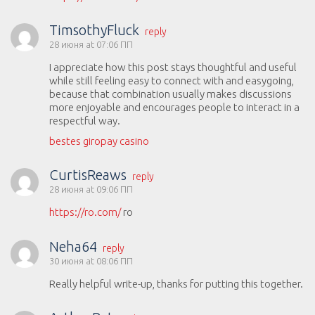
TimsothyFluck
reply
28 июня at 07:06 ПП
I appreciate how this post stays thoughtful and useful
while still feeling easy to connect with and easygoing,
because that combination usually makes discussions
more enjoyable and encourages people to interact in a
respectful way.
bestes giropay casino
CurtisReaws
reply
28 июня at 09:06 ПП
https://ro.com/
ro
Neha64
reply
30 июня at 08:06 ПП
Really helpful write-up, thanks for putting this together.