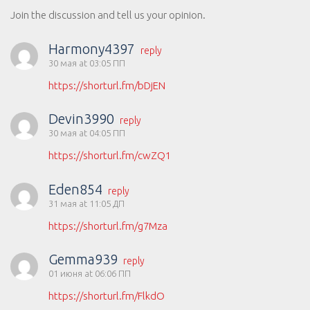
Join the discussion and tell us your opinion.
Harmony4397
reply
30 мая at 03:05 ПП
https://shorturl.fm/bDjEN
Devin3990
reply
30 мая at 04:05 ПП
https://shorturl.fm/cwZQ1
Eden854
reply
31 мая at 11:05 ДП
https://shorturl.fm/g7Mza
Gemma939
reply
01 июня at 06:06 ПП
https://shorturl.fm/FlkdO