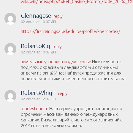
wiki.win/index.php/1xBet_Casino_Promo_Code_2026:_
Glennagose
reply
02 июля at 10:07 ДП
https://firstrainingsalud.edu.pe/profile/xbetcode3/
RobertoKig
reply
02 июля at 10:07 ДП
земельные участки в подмосковье
Ищите участок
под ИЖС с красивым ландшафтом и отличными
видами из окна? У нас найдутся предложения для
ценителей эстетики и качественного строительства.
RobertWhigh
reply
02 июля at 12:07 ПП
madestone.ru
Наш сервис упрощает навигацию по
огромным массивам данных о международных
санкциях. Визуализируйте историю ограничений с
2014 года в несколько кликов.