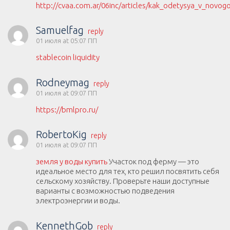
http://cvaa.com.ar/06inc/articles/kak_odetysya_v_nov
Samuelfag
reply
01 июля at 05:07 ПП
stablecoin liquidity
Rodneymag
reply
01 июля at 09:07 ПП
https://bmlpro.ru/
RobertoKig
reply
01 июля at 09:07 ПП
земля у воды купить
Участок под ферму — это
идеальное место для тех, кто решил посвятить себя
сельскому хозяйству. Проверьте наши доступные
варианты с возможностью подведения
электроэнергии и воды.
KennethGob
reply