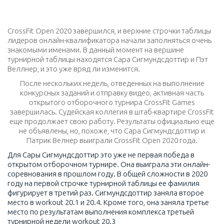
CrossFit Open 2020 завершился, и верхние строчки таблицы
лидеров онлайн-квалификатора начали заполняться очень
знакомыми именами. В данный момент на вершине
турнирной таблицы находятся Сара Сигмундсдоттир и Пэт
Веллнер, и это уже вряд ли изменится.
После нескольких недель, отведенных на выполнение
конкурсных заданий и отправку видео, активная часть
открытого отборочного турнира CrossFit Games
завершилась. Судейская коллегия в штаб-квартире CrossFit
еще продолжает свою работу. Результаты официально еще
не объявлены, но, похоже, что Сара Сигмундсдоттир и
Патрик Велнер выиграли CrossFit Open 2020 года.
Для Сары Сигмундсдоттир это уже не первая победа в
открытом отборочном турнире. Она выиграла эти онлайн-
соревнования в прошлом году. В общей сложности в 2020
году на первой строчке турнирной таблицы ее фамилия
фигурирует в третий раз. Сигмундсдоттир заняла второе
место в workout 20.1 и 20.4. Кроме того, она заняла третье
место по результатам выполнения комплекса третьей
турнирной недели workout 20.3