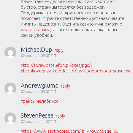
Казахстане — делюсь опытом. Сайт работает
быстро, страницы грузятся без задержек.
Поддержка отвечает круглосуточно и реально
помогает. Играйте ответственно и устанавливайте
лимиты на депозит. Оценить казино лично можно
vavada kz вход
. Из всех площадок эта оказалась
самой удобной.
MichaelDup
reply
02 июля at 09:07 ПП
http://sprawdztelefon.pl/sites/pgs/?
glubokovodnyy_kolodec_protiv_vodoprovoda_sravnenie
Andrewglump
reply
02 июля at 09:07 ПП
трансы Челябинск
StevenPesee
reply
02 июля at 11:07 ПП
https://www.sextingpics.com/?p=4450&cpage=63