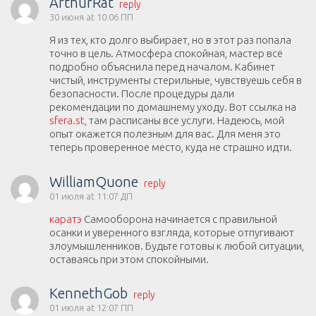
ArthurRat
reply
30 июня at 10:06 ПП
Я из тех, кто долго выбирает, но в этот раз попала
точно в цель. Атмосфера спокойная, мастер всё
подробно объяснила перед началом. Кабинет
чистый, инструменты стерильные, чувствуешь себя в
безопасности. После процедуры дали
рекомендации по домашнему уходу. Вот ссылка на
sfera.st
, там расписаны все услуги. Надеюсь, мой
опыт окажется полезным для вас. Для меня это
теперь проверенное место, куда не страшно идти.
WilliamQuone
reply
01 июля at 11:07 ДП
каратэ
Самооборона начинается с правильной
осанки и уверенного взгляда, которые отпугивают
злоумышленников. Будьте готовы к любой ситуации,
оставаясь при этом спокойными.
KennethGob
reply
01 июля at 12:07 ПП