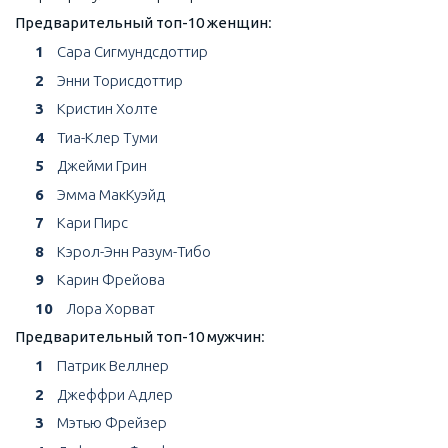
Предварительный топ-10 женщин
:
1
Сара Сигмундсдоттир
2
Энни Торисдоттир
3
Кристин Холте
4
Тиа-Клер Туми
5
Джейми Грин
6
Эмма МакКуэйд
7
Кари Пирс
8
Кэрол-Энн Разум-Тибо
9
Карин Фрейова
10
Лора Хорват
Предварительный топ-10 мужчин
:
1
Патрик Веллнер
2
Джеффри Адлер
3
Мэтью Фрейзер