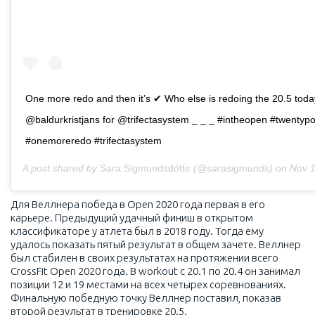
One more redo and then it’s ✔ Who else is redoing the 20.5 tod
@baldurkristjans for @trifectasystem _ _ _ #intheopen #twentypo
#onemoreredo #trifectasystem
A post shared by
Sara Sigmundsdóttir
(@sarasigmunds) on
Nov 1
Для Веллнера победа в Open 2020 года первая в его
карьере. Предыдущий удачный финиш в открытом
классификаторе у атлета был в 2018 году. Тогда ему
удалось показать пятый результат в общем зачете. Веллнер
был стабилен в своих результатах на протяжении всего
CrossFit Open 2020 года. В workout с 20.1 по 20.4 он занимал
позиции 12 и 19 местами на всех четырех соревнованиях.
Финальную победную точку Веллнер поставил, показав
второй результат в тренировке 20.5.