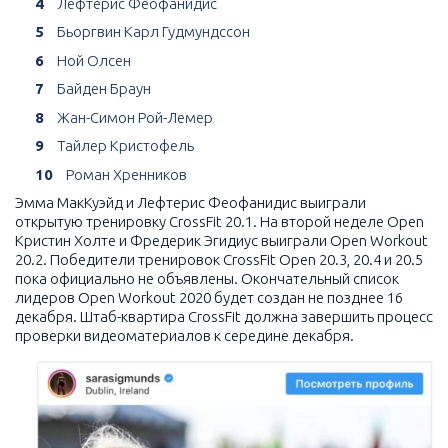
4
Лефтерис Феофанидис
5
Бьоргвин Карл Гудмундссон
6
Ной Олсен
7
Байден Браун
8
Жан-Симон Рой-Лемер
9
Тайлер Кристофель
10
Роман Хренников
Эмма МакКуэйд и Лефтерис Феофанидис выиграли
открытую тренировку CrossFit 20.1. На второй неделе Open
Кристин Холте и Фредерик Эгидиус выиграли Open Workout
20.2. Победители тренировок CrossFit Open 20.3, 20.4 и 20.5
пока официально не объявлены. Окончательный список
лидеров Open Workout 2020 будет создан не позднее 16
декабря. Штаб-квартира CrossFit должна завершить процесс
проверки видеоматериалов к середине декабря.