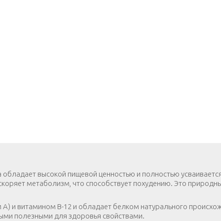
а обладает высокой пищевой ценностью и полностью усваиваетс
ускоряет метаболизм, что способствует похудению. Это природны
 A) и витамином B-12 и обладает белком натурального происхо
ыми полезными для здоровья свойствами.