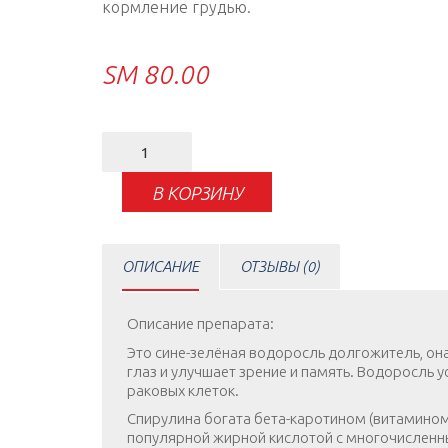
кормление грудью.
ЅМ
80.00
Количество
товара
Spirulina
В КОРЗИНУ
ОПИСАНИЕ
ОТЗЫВЫ (0)
Описание препарата:
Это сине-зелёная водоросль долгожитель, он
глаз и улучшает зрение и память. Водоросль 
раковых клеток.
Спирулина богата бета-каротином (витамином
популярной жирной кислотой с многочисленн