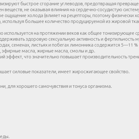
тивизируют быстрое сгорание углеводов, предотвращая превраще
н веществ, не оказывая влияния на сердечно-сосудистую систем
е ощущение холода (влияет на рецепторы, поэтому физически х
, используя большее количество продуцируемой из жировой тка
но используется на протяжении веков как общее тонизирующее с
оддерживать здоровую сексуальную активность и фертильность м
одах, семенах, листьях и побегах лимонника содержится 5—11 % 
), эфирные масла, жирные масла, смолы и др.
еский эффект, что значительно повышает производительность тре
ышает силовые показатели, имеет жиросжигающее свойство.
ни, для хорошего самочувствия и тонуса организма.
 еды.