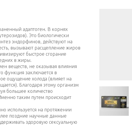
раненный адаптоген. В корнях
утерозидов). Это биологически
нтез эндорфинов, действуют на
 есть, вызывают расщепление жиров
ктивизируют быстрое сгорание
едних в жиры.
мен веществ, не оказывая влияния
го функция заключается в
ое ощущение холода (влияет на
щается). Благодаря этому организм
зуя большее количество
Именно таким путем происходит
нно используется на протяжении
олее поздние научные данные
оддерживать здоровую сексуальную