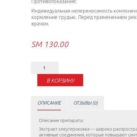
Противопоказания:
Индивидуальная непереносимость компонент
кормление грудью. Перед применением реко
врачом.
ЅМ
130.00
Количество
товара
Berserk
В КОРЗИНУ
ОПИСАНИЕ
ОТЗЫВЫ (0)
Описание препарата:
Экстракт элеутерококка — широко распростра
активные соединения, которые повышают синт