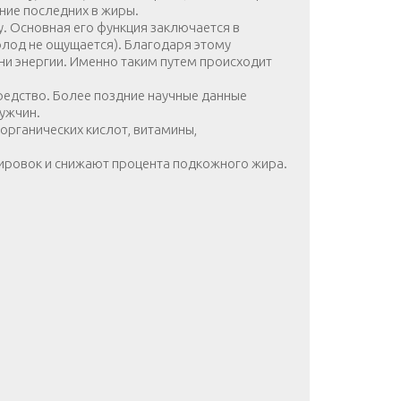
ние последних в жиры.
у. Основная его функция заключается в
олод не ощущается). Благодаря этому
ни энергии. Именно таким путем происходит
редство. Более поздние научные данные
ужчин.
органических кислот, витамины,
нировок и снижают процента подкожного жира.