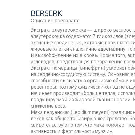
Перейти
к
BERSERK
содержимому
Описание препарата:
Экстракт элеутерококка — широко распрост
элеутерококка содержатся 7 гликозидов (эле
активные соединения, которые повышают си
жировые клетки аналогично адреналину, то
и высвобождение их в кровь. Кроме того, а
углеводов, предотвращая превращение посл
Экстракт померанца (синефрин) ускоряет об
на сердечно-сосудистую систему. Основная е
способности вызывать в организме обманчив
рецепторы, поэтому физически холод не ощу
начинает производить больше тепла, исполь
продуцируемой из жировой ткани энергии. 
снижение веса.
Мака перуанская (Lepidiummeyenii) традицио
веков как общее тонизирующее средство. Б
свидетельствуют о том, что мака помогает п
активность и фертильность мужчин.