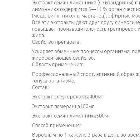
Экстракт семян лимонника (Схизандрины) в п
лимонника содержится 5—11 % органических
(медь, цинк, никель, марганец), эфирные мас
Все эти экстракты дают друг другу синергич
повышает производительность тренировок и
жира.
Свойство препарата:
Ускоряет обменные процессы организма, по
жиросжигающее свойство.
Область применения:
Профессиональный спорт, активный образ жи
тонуса организма.
Состав:
Экстракт элеутерококка400мг
Экстракт померанца100мг
Экстракт семян лимонника500мг
Способ применения:
Взрослым по 1 капсуле 3 раза в день во врем