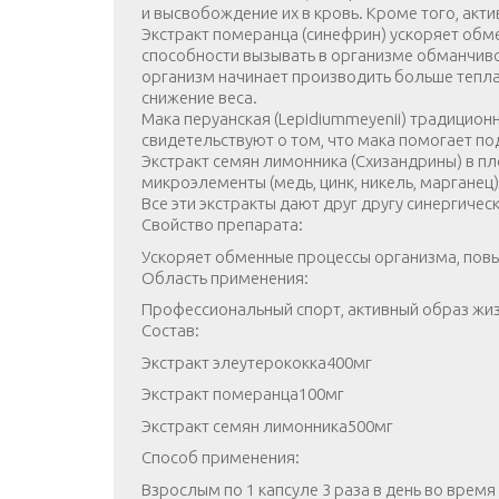
и высвобождение их в кровь. Кроме того, ак
Экстракт померанца (синефрин) ускоряет обме
способности вызывать в организме обманчиво
организм начинает производить больше тепла
снижение веса.
Мака перуанская (Lepidiummeyenii) традицион
свидетельствуют о том, что мака помогает п
Экстракт семян лимонника (Схизандрины) в пл
микроэлементы (медь, цинк, никель, марганец
Все эти экстракты дают друг другу синергич
Свойство препарата:
Ускоряет обменные процессы организма, пов
Область применения:
Профессиональный спорт, активный образ жиз
Состав:
Экстракт элеутерококка400мг
Экстракт померанца100мг
Экстракт семян лимонника500мг
Способ применения:
Взрослым по 1 капсуле 3 раза в день во время