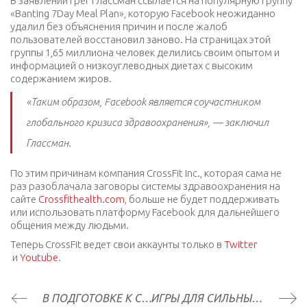
В заявлении Грег Глассман ссылается на популярную группу
«Banting 7Day Meal Plan», которую Facebook неожиданно
удалил без объяснения причин и после жалоб
пользователей восстановил заново. На страницах этой
группы 1,65 миллиона человек делились своим опытом и
информацией о низкоуглеводных диетах с высоким
содержанием жиров.
«Таким образом, Facebook является соучастником
глобального кризиса здравоохранения», — заключил
Глассман.
По этим причинам компания CrossFit Inc., которая сама не
раз разоблачала заговоры системы здравоохранения на
сайте
Crossfithealth.com
, больше не будет поддерживать
или использовать платформу Facebook для дальнейшего
общения между людьми.
Теперь CrossFit ведет свои аккаунты только в
Twitter
и
Youtube
.
В ПОДГОТОВКЕ К CROSSFIT GAMES ЖЕНЩИНЫ И МУЖЧИНЫ ВЫБИРАЮТ РАЗНУЮ ТАКТИКУ
ИГРЫ ДЛЯ СИЛЬНЫХ (ДУХОМ)