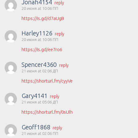
Jonah4154
reply
20 июня at 10:06 ПП
https://is.gd/d7aUgB
Harley1126
reply
20 июня at 10:06 ПП
https://is.gd/ee7ro6
Spencer4360
reply
21 июня at 02:06 ДП
https://shorturl.fm/cyyVe
Gary4141
reply
21 июня at 05:06 ДП
https://shorturl.fm/0sUlh
Geoff1868
reply
21 июня at 02:06 ПП