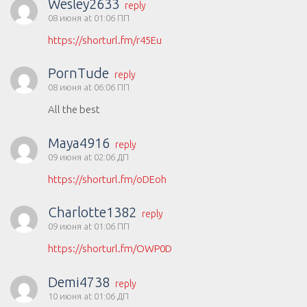
Wesley2633
reply
08 июня at 01:06 ПП
https://shorturl.fm/r45Eu
PornTude
reply
08 июня at 06:06 ПП
All the best
Maya4916
reply
09 июня at 02:06 ДП
https://shorturl.fm/oDEoh
Charlotte1382
reply
09 июня at 01:06 ПП
https://shorturl.fm/OWP0D
Demi4738
reply
10 июня at 01:06 ДП