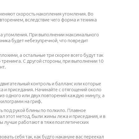
меняют скорость накопления утомления. Во
вторением, вследствие чего форма и техника
-за утомления. При выполнении максимального
ехника будет небезупречной, что повредит
лохими, а остальные три скорее всего будут так
 тренинга. С другой стороны, при выполнении 10
нт.
 двигательный контроль и балланс или которые
жа и приседания. Начинайте с отягощений около
из одного или двух повторений каждую минуту, а
 килограмм на гриф.
ь под рукой блины по полкило. Плавное
л этот метод, были жимы лежа и приседания, и в
глы лучше работают в тяжелоатлетических
вать себя так, как будто накануне вас переехал