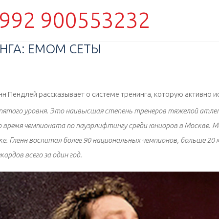
992 900553232
НГА: EMOM СЕТЫ
н Пендлей рассказывает о системе тренинга, которую активно ис
пятого уровня. Это наивысшая степень тренеров тяжелой атлети
время чемпионата по пауэрлифтингу среди юниоров в Москве. Ме
. Гленн воспитал более 90 национальных чемпионов, больше 20
ордов всего за один год.