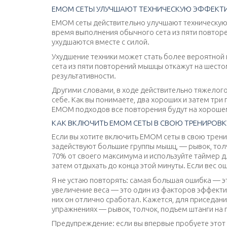
EMOM СЕТЫ УЛУЧШАЮТ ТЕХНИЧЕСКУЮ ЭФФЕКТ
EMOM сеты действительно улучшают техническую 
время выполнения обычного сета из пяти повтор
ухудшаются вместе с силой.
Ухудшение техники может стать более вероятной 
сета из пяти повторений мышцы откажут на шестом
результативности.
Другими словами, в ходе действительно тяжелого 
себе. Как вы понимаете, два хороших и затем тр
ЕМОМ подходов все повторения будут на хорошем
КАК ВКЛЮЧИТЬ ЕМОМ СЕТЫ В СВОЮ ТРЕНИРОВК
Если вы хотите включить ЕМОМ сеты в свою трени
задействуют большие группы мышц, — рывок, толчо
70% от своего максимума и используйте таймер д
затем отдыхать до конца этой минуты. Если вес о
Я не устаю повторять: самая большая ошибка — 
увеличение веса — это один из факторов эффекти
них он отлично сработал. Кажется, для приседан
упражнениях — рывок, толчок, подъем штанги на г
Предупреждение: если вы впервые пробуете этот м