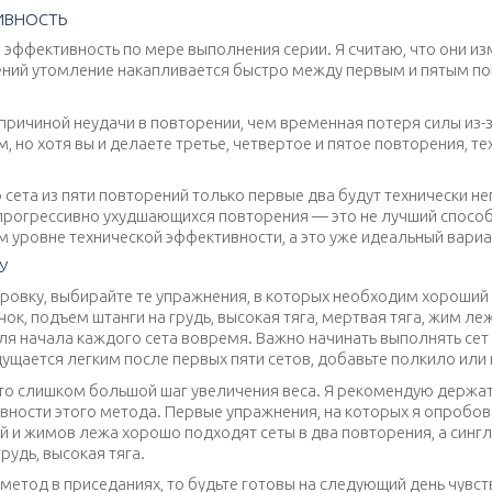
ИВНОСТЬ
эффективность по мере выполнения серии. Я считаю, что они из
ений утомление накапливается быстро между первым и пятым по
причиной неудачи в повторении, чем временная потеря силы из
, но хотя вы и делаете третье, четвертое и пятое повторения, т
сета из пяти повторений только первые два будут технически неп
и прогрессивно ухудшающихся повторения — это не лучший способ
 уровне технической эффективности, а это уже идеальный вариа
У
ровку, выбирайте те упражнения, в которых необходим хороший
к, подъем штанги на грудь, высокая тяга, мертвая тяга, жим ле
ля начала каждого сета вовремя. Важно начинать выполнять сет 
щущается легким после первых пяти сетов, добавьте полкило или
это слишком большой шаг увеличения веса. Я рекомендую держат
вности этого метода. Первые упражнения, на которых я опробова
ий и жимов лежа хорошо подходят сеты в два повторения, а син
рудь, высокая тяга.
етод в приседаниях, то будьте готовы на следующий день чувство