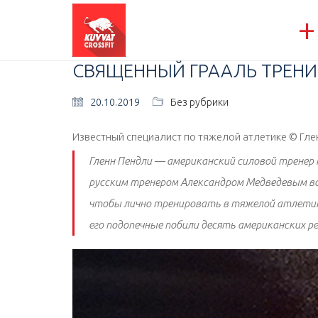
+
СВЯЩЕННЫЙ ГРААЛЬ ТРЕНИ
20.10.2019
Без рубрики
Известный специалист по тяжелой атлетике © Глен
Гленн Пендли — американский силовой тренер 
русским тренером Александром Медведевым во 
чтобы лично тренировать в тяжелой атлетике
его подопечные побили десять американских рек