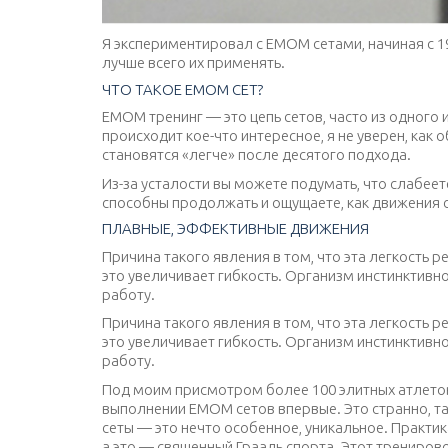
Я экспериментировал с ЕМОМ сетами, начиная с 19
лучше всего их применять.
ЧТО ТАКОЕ ЕМОМ СЕТ?
ЕМОМ тренинг — это цепь сетов, часто из одног
происходит кое-что интересное, я не уверен, как
становятся «легче» после десятого подхода.
Из-за усталости вы можете подумать, что слабеет
способны продолжать и ощущаете, как движения ст
ПЛАВНЫЕ, ЭФФЕКТИВНЫЕ ДВИЖЕНИЯ
Причина такого явления в том, что эта легкость 
это увеличивает гибкость. Организм инстинктив
работу.
Причина такого явления в том, что эта легкость 
это увеличивает гибкость. Организм инстинктив
работу.
Под моим присмотром более 100 элитных атлетов
выполнении ЕМОМ сетов впервые. Это странно, т
сеты — это нечто особенное, уникальное. Практи
а это — священный Грааль спорта. Этот трениров