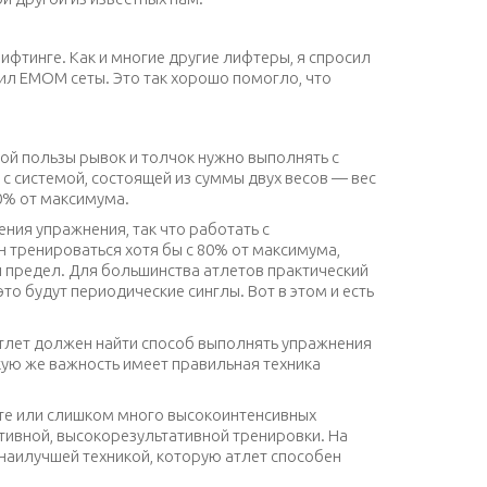
лифтинге. Как и многие другие лифтеры, я спросил
жил ЕМОМ сеты. Это так хорошо помогло, что
кой пользы рывок и толчок нужно выполнять с
 с системой, состоящей из суммы двух весов — вес
80% от максимума.
ния упражнения, так что работать с
 тренироваться хотя бы с 80% от максимума,
й предел. Для большинства атлетов практический
то будут периодические синглы. Вот в этом и есть
атлет должен найти способ выполнять упражнения
кую же важность имеет правильная техника
ете или слишком много высокоинтенсивных
тивной, высокорезультативной тренировки. На
наилучшей техникой, которую атлет способен