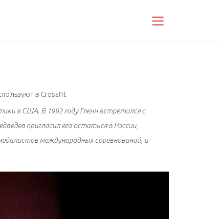
пользуют в CrossFit
ки в США. В 1992 году Гленн встретился с
дведев пригласил его остаться в России,
 медалистов международных соревнований, и