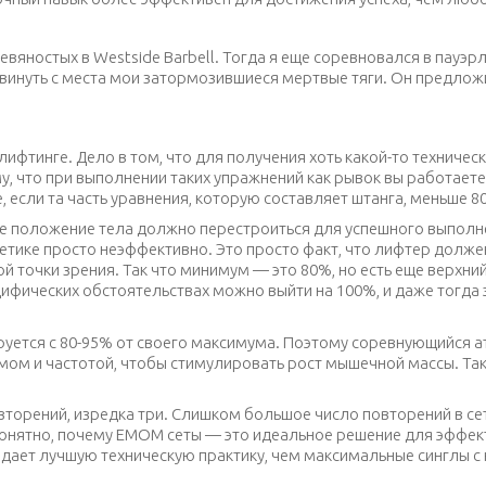
евяностых в Westside Barbell. Тогда я еще соревновался в пауэр
 сдвинуть с места мои затормозившиеся мертвые тяги. Он предло
ифтинге. Дело в том, что для получения хоть какой-то техничес
у, что при выполнении таких упражнений как рывок вы работаете
е, если та часть уравнения, которую составляет штанга, меньше 
же положение тела должно перестроиться для успешного выполне
тике просто неэффективно. Это просто факт, что лифтер должен
й точки зрения. Так что минимум — это 80%, но есть еще верхни
ифических обстоятельствах можно выйти на 100%, и даже тогда э
руется с 80-95% от своего максимума. Поэтому соревнующийся 
мом и частотой, чтобы стимулировать рост мышечной массы. Та
торений, изредка три. Слишком большое число повторений в с
 понятно, почему ЕМОМ сеты — это идеальное решение для эффек
ает лучшую техническую практику, чем максимальные синглы с 