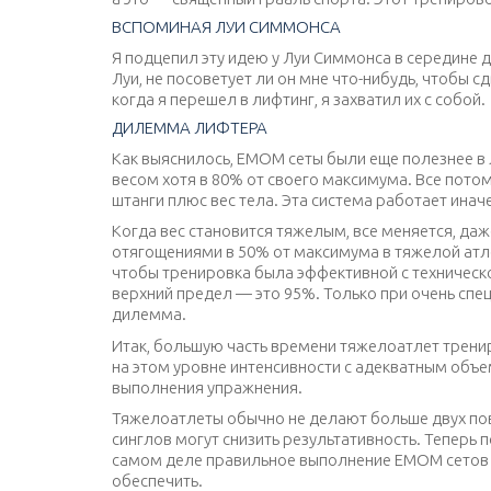
ВСПОМИНАЯ ЛУИ СИММОНСА
Я подцепил эту идею у Луи Симмонса в середине д
Луи, не посоветует ли он мне что-нибудь, чтобы
когда я перешел в лифтинг, я захватил их с собой.
ДИЛЕММА ЛИФТЕРА
Как выяснилось, ЕМОМ сеты были еще полезнее в л
весом хотя в 80% от своего максимума. Все потом
штанги плюс вес тела. Эта система работает инач
Когда вес становится тяжелым, все меняется, да
отягощениями в 50% от максимума в тяжелой атле
чтобы тренировка была эффективной с техническо
верхний предел — это 95%. Только при очень спец
дилемма.
Итак, большую часть времени тяжелоатлет трени
на этом уровне интенсивности с адекватным объе
выполнения упражнения.
Тяжелоатлеты обычно не делают больше двух пов
синглов могут снизить результативность. Теперь
самом деле правильное выполнение ЕМОМ сетов д
обеспечить.