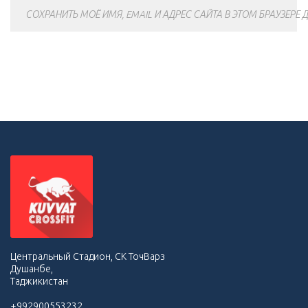
СОХРАНИТЬ МОЁ ИМЯ, EMAIL И АДРЕС САЙТА В ЭТОМ БРАУЗЕР
Центральный Стадион, СК ТочВарз
Душанбе,
Таджикистан
+992900553232