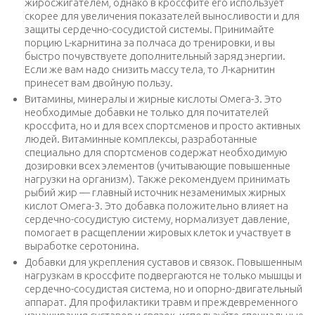
жиросжигателем, однако в кроссфите его использует
скорее для увеличения показателей выносливости и для
защиты сердечно-сосудистой системы. Принимайте
порцию L-карнитина за полчаса до тренировки, и вы
быстро почувствуете дополнительный заряд энергии.
Если же вам надо снизить массу тела, то Л-карнитин
принесет вам двойную пользу.
Витамины, минералы и жирные кислоты Омега-3. Это
необходимые добавки не только для почитателей
кроссфита, но и для всех спортсменов и просто активных
людей. Витаминные комплексы, разработанные
специально для спортсменов содержат необходимую
дозировки всех элементов (учитывающие повышенные
нагрузки на организм). Также рекомендуем принимать
рыбий жир — главный источник незаменимых жирных
кислот Омега-3. Это добавка положительно влияет на
сердечно-сосудистую систему, нормализует давление,
помогает в расщеплении жировых клеток и участвует в
выработке серотонина.
Добавки для укрепления суставов и связок. Повышенным
нагрузкам в кроссфите подвергаются не только мышцы и
сердечно-сосудистая система, но и опорно-двигательный
аппарат. Для профилактики травм и преждевременного