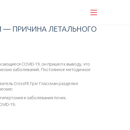
НИ — ПРИЧИНА ЛЕТАЛЬНОГО
асающиеся COVID-19, он пришел к выводу, что
ческих заболеваний. Постоянное методичное
атель CrossFit Грэг Глассман разделил
ческие:
 гипертония и заболевания почек.
OVID-19.