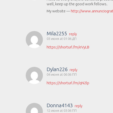
well, keep up the good work fellows.
My website —
http://www.annunciograt
Mila2255
reply
03 июня at 01:06 ДП
https://shorturl.fm/eVyLB
Dylan226
reply
04 июня at 06:06 ПП
https://shorturl.fm/qN2lp
Donna4143
reply
12 июня at 03:06 ПП