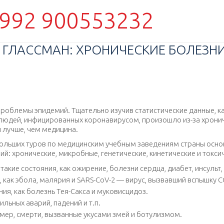
992 900553232
Г ГЛАССМАН: ХРОНИЧЕСКИЕ БОЛЕЗ
проблемы эпидемий. Тщательно изучив статистические данные, к
людей, инфицированных коронавирусом, произошло из-за хрони
 лучше, чем медицина.
больших туров по медицинским учебным заведениям страны основ
й: хронические, микробные, генетические, кинетические и токси
акие состояния, как ожирение, болезни сердца, диабет, инсульт,
как эбола, малярия и SARS-CoV-2 — вирус, вызвавший вспышку C
ия, как болезнь Тея-Сакса и муковисцидоз.
льных аварий, падений и т.п.
имер, смерти, вызванные укусами змей и ботулизмом.