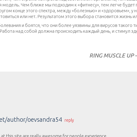
модель. Чем ближе мы подходим к «фитнесу», тем легче будет пр
ругом конце этого спектра, между «болезнью» и «здоровьем», у
товиться или нет. Результатом этого выбора становится жизнь и
левания и боятся, что они более уязвимы для вирусов такого ти
 Работа над собой должна происходить каждый день, и стимул зд
et/author/oevsandra54
reply
 at this site are really awesome for people experience,