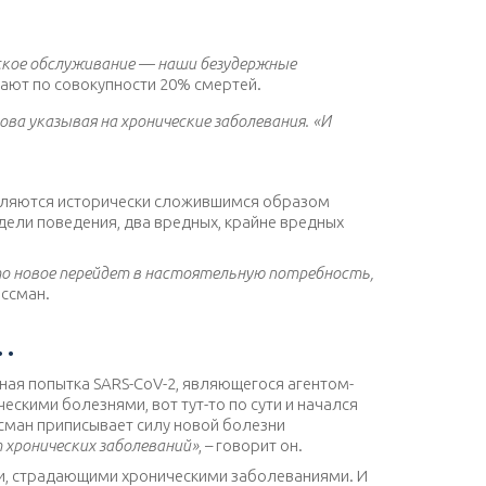
ское обслуживание — наши безудержные
дают по совокупности 20% смертей.
ова указывая на хронические заболевания. «И
являются исторически сложившимся образом
дели поведения, два вредных, крайне вредных
это новое перейдет в настоятельную потребность,
ассман.
…
чная попытка SARS-CoV-2, являющегося агентом-
ескими болезнями, вот тут-то по сути и начался
ссман приписывает силу новой болезни
 хронических заболеваний»
, – говорит он.
ами, страдающими хроническими заболеваниями. И