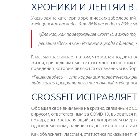
ХРОНИКИ И ЛЕНТЯИ В
Указывая на категорию хронических заболеваний,
медицинские расходы. Это 86% расходов и 80% см
«Для нас, как приверженцев CrossFit, важно то
решение здесь в чем? Решение в уходе с дивана,
Глассман настаивает на том, что малая подвижн
жизни, пришедшим вместе с оседлостью первых пл
поведения, которые являются осознанным выбор
«Решение здесь — это коррекция поведенческих р
либо жизнь превратится в постоянный медицински
CROSSFIT ИСПРАВЛЯЕ
Обращая свое внимание на кризис, связанный с CO
вирусом, ответственным за COVID-19, вырваться и
пожар, распространяющийся с ускорением смерти 
одновременному наличию одного или нескольких
Как объясняет Глассман, статистика показывает,