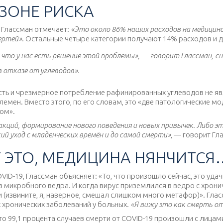
 ЗОНЕ РИСКА
 Глассман отмечает:
«Это около 86% наших расходов на медицин
ертей»
. Остальные четыре категории получают 14% расходов и 
, что у нас есть решение этой проблемы», — говорит Глассман, сн
 в отказе от углеводов».
ость и чрезмерное потребление рафинированных углеводов не 
емен. Вместо этого, по его словам, это «две патологические мо
ом».
еакций, формирование нового поведения и новых привычек. Либо 
й уход с младенческих времён и до самой смерти»
, — говорит Гл
Т ЭТО, МЕДИЦИНА НЯНЧИТСЯ
VID-19, Глассман объясняет: «То, что произошло сейчас, это уда
з микробного ведра. И когда вирус приземлился в ведро с хронич
(извините, я, наверное, смешал слишком много метафор)». Гла
 хронических заболеваний у больных.
«Я вижу это как смерть от
 что 99,1 процента случаев смерти от COVID-19 произошли с лиц