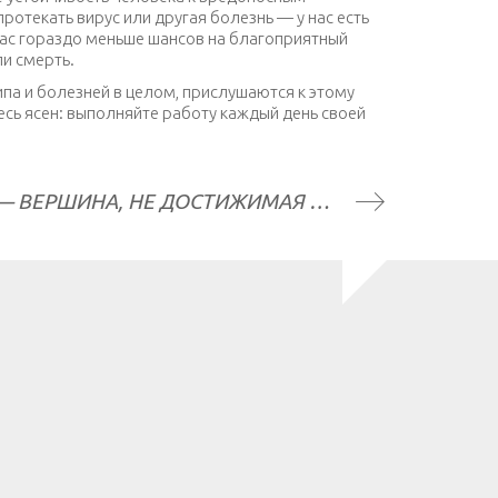
отекать вирус или другая болезнь — у нас есть
 нас гораздо меньше шансов на благоприятный
ли смерть.
па и болезней в целом, прислушаются к этому
есь ясен: выполняйте работу каждый день своей
RING MUSCLE UP — ВЕРШИНА, НЕ ДОСТИЖИМАЯ ДЛЯ МНОГИХ АТЛЕТОВ. ИЛИ НЕТ?