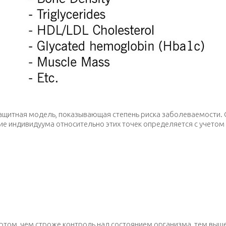
итная модель, показывающая степень риска заболеваемости. О
ие индивидуума относительно этих точек определяется с учетом
ортом, чем строже контроль над состоянием организма, тем выш