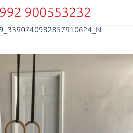
992 900553232
9_3390740982857910624_N