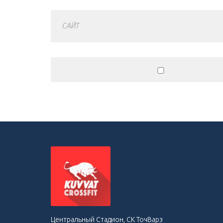
САЙТ
Центральный Стадион, СК ТочВарз