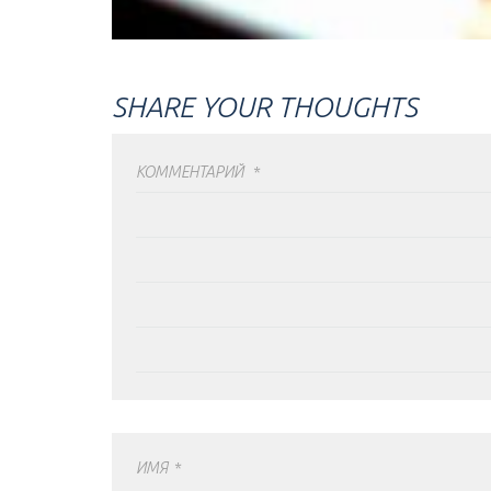
SHARE YOUR THOUGHTS
КОММЕНТАРИЙ
*
ИМЯ
*