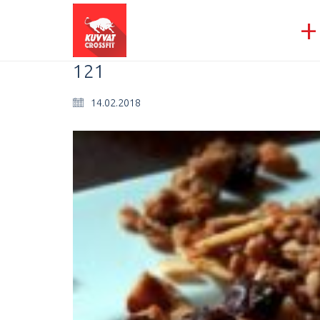
+
121
14.02.2018