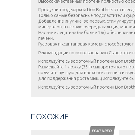
Высококачественный протеин полностью обес
Продукция под маркой Lion Brothers это всег
Только самые безопасные подсластители сукр
Добавление инулина, во-первых, стимулирует 
минералов, в первую очередь кальция, магния
Наличие лецитина (не более 1%) обеспечивае
печени.
Гуаровая и ксантановая камеди способствую
Рекомендации по использованию Сывороточног
Используйте сывороточный протеин Lion Broth
Размешайте 1 ложку (35 г) сывороточного про
получить лучшую для вас консистенцию и вкус. 
Для поддержания роста мышц используйте сыво
Используйте сывороточный протеин Lion Broth
ПОХОЖИЕ
FEATURED