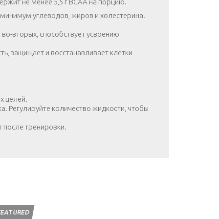
жит не менее 5,5 г BCAA на порцию.
т минимум углеводов, жиров и холестерина.
 во-вторых, способствует усвоению
ть, защищает и восстанавливает клетки
х целей.
ка. Регулируйте количество жидкости, чтобы
т после тренировки.
FEATURED