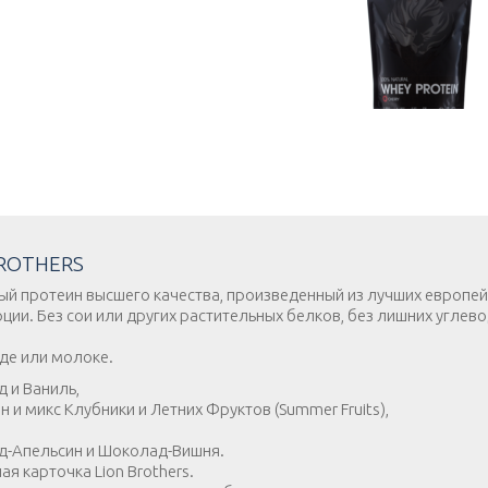
ROTHERS
очный протеин высшего качества, произведенный из лучших европе
ии. Без сои или других растительных белков, без лишних углев
оде или молоке.
 и Ваниль,
 и микс Клубники и Летних Фруктов (Summer Fruits),
д-Апельсин и Шоколад-Вишня.
я карточка Lion Brothers.