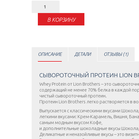
Количество
товара
Whey
В КОРЗИНУ
Protein
ОПИСАНИЕ
ДЕТАЛИ
ОТЗЫВЫ (1)
СЫВОРОТОЧНЫЙ ПРОТЕИН LION B
Whey Protein от Lion Brothers – это сыворот
содержащий не менее 70% белка в каждой порц
чистый сывороточный протеин.
Протеин Lion Brothers легко растворяется в в
Выпускается с классическими вкусами Шоколад
легкими вкусами: Крем-Карамель, Вишня, Банан
самым модным вкусом Кофе,
и дополнительные шоколадные вкусы Шокола
Деликатные и неназойливые вкусы – это визитна