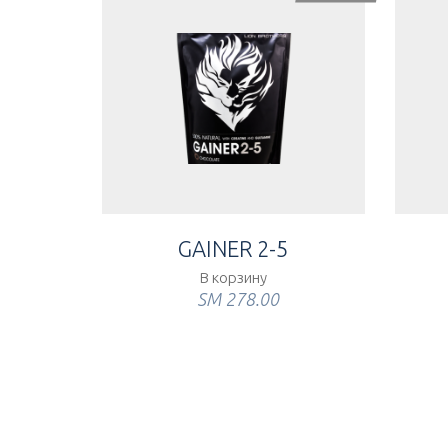
GAINER 2-5
В корзину
ЅМ
278.00