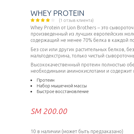
Перейти
к
WHEY PROTEIN
содержимому
(
1
отзыв клиента)
Whey Protein от Lion Brothers – это сыворот
произведенный из лучших европейских моло
содержащий не менее 70% белка в каждой п
Без сои или других растительных белков, б
мальтодекстрина, только чистый сывороточн
Высококачественный протеин полностью обе
необходимыми аминокислотами и содержит н
Протеин
Набор мышечной массы
Быстрое восстановление
ЅМ
200.00
10 в наличии (может быть предзаказано)