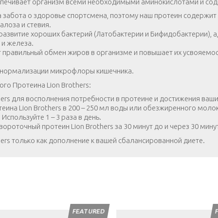
печивает организм всеми необходимыми аминокислотами и содер
да забота о здоровье спортсмена, поэтому наш протеин содержи
алоза и стевия.
развитие хороших бактерий (Латобактерии и Бифидобактерии), а,
 и железа.
т правильный обмен жиров в организме и повышает их усвояемос
т нормализации микрофлоры кишечника.
о Протеина Lion Brothers:
ers для восполнения потребности в протеине и достижения ваши
теина Lion Brothers в 200 – 250 мл воды или обезжиренного моло
Используйте 1 – 3 раза в день.
роточный протеин Lion Brothers за 30 минут до и через 30 мину
ers только как дополнение к вашей сбалансированной диете.
FEATURED