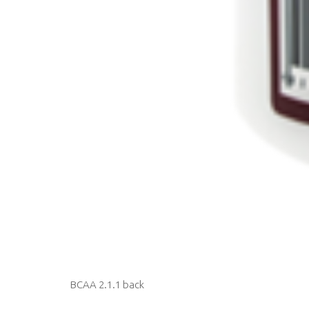
BCAA 2.1.1 back