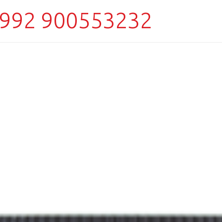
992 900553232