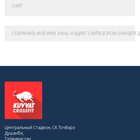
САЙТ
СОХРАНИТЬ МОЁ ИМЯ, EMAIL И АДРЕС САЙТА В ЭТОМ БРАУЗЕР
Центральный Стадион, СК ТочВарз
Душанбе,
Таджикистан