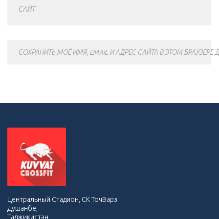
САЙТ
СОХРАНИТЬ МОЁ ИМЯ, EMAIL И АДРЕС САЙТА В ЭТОМ БРАУЗЕР
Центральный Стадион, СК ТочВарз
Душанбе,
Таджикистан