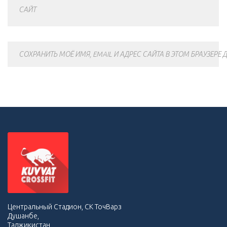
САЙТ
СОХРАНИТЬ МОЁ ИМЯ, EMAIL И АДРЕС САЙТА В ЭТОМ БРАУЗЕР
Центральный Стадион, СК ТочВарз
Душанбе,
Таджикистан