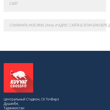
САЙТ
СОХРАНИТЬ МОЁ ИМЯ, EMAIL И АДРЕС САЙТА В ЭТОМ БРАУЗЕР
Центральный Стадион, СК ТочВарз
Душанбе,
Таджикистан