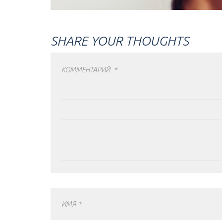
SHARE YOUR THOUGHTS
КОММЕНТАРИЙ
*
ИМЯ
*