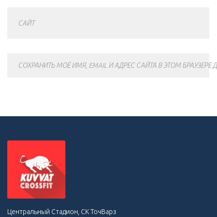
САЙТ
СОХРАНИТЬ МОЁ ИМЯ, EMAIL И АДРЕС САЙТА В ЭТОМ БРАУЗЕР
Центральный Стадион, СК ТочВарз