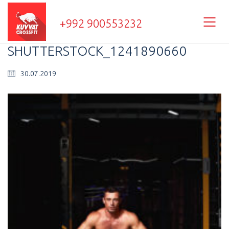
+992 900553232
SHUTTERSTOCK_1241890660
30.07.2019