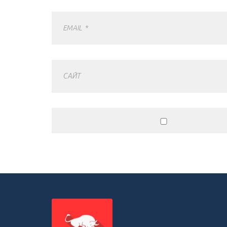
EMAIL
*
САЙТ