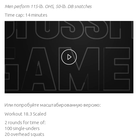
Men perform 115-lb. OHS, 50-lb. DB snatches
Time cap: 14 minutes
Play
Video
Или попробуйте масштабированную версию:
Workout 18.3 Scaled
2 rounds for time of:
100 single-unders
20 overhead squats