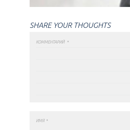
SHARE YOUR THOUGHTS
КОММЕНТАРИЙ
*
ИМЯ
*