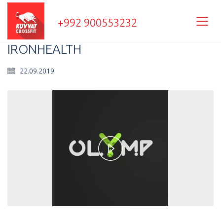
+992 900553232
IRONHEALTH
22.09.2019
Play
Video