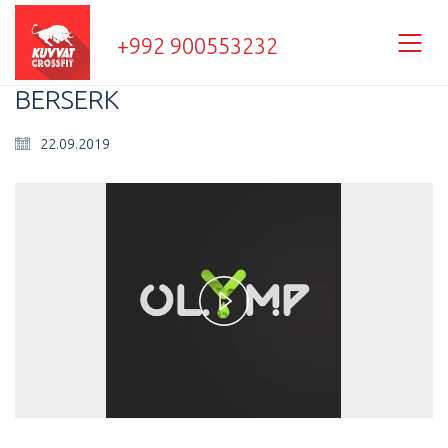
+992 900553232
BERSERK
22.09.2019
Play
Video