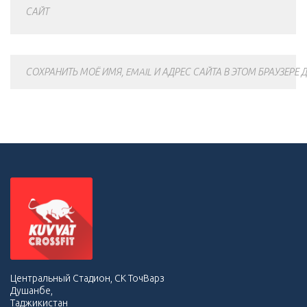
САЙТ
СОХРАНИТЬ МОЁ ИМЯ, EMAIL И АДРЕС САЙТА В ЭТОМ БРАУЗЕР
Центральный Стадион, СК ТочВарз
Душанбе,
Таджикистан