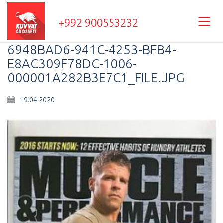
+992 900553232
6948BAD6-941C-4253-BFB4-
E8AC309F78DC-1006-
000001A282B3E7C1_FILE.JPG
19.04.2020