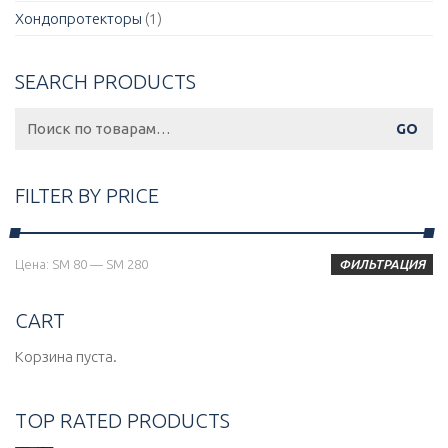
Хондопротекторы
(1)
SEARCH PRODUCTS
Искать:
FILTER BY PRICE
Минимальная
Максимальная
Цена:
ЅМ 80
—
ЅМ 280
ФИЛЬТРАЦИЯ
цена
цена
CART
Корзина пуста.
TOP RATED PRODUCTS