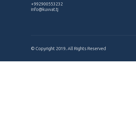
+992900553232
info@kuvvat.tj
© Copyright 2019. All Rights Reserved