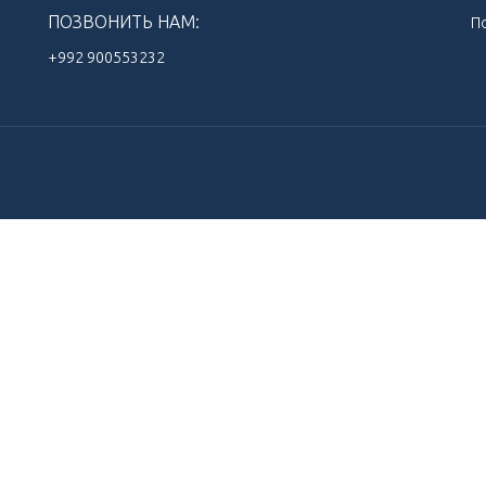
ПОЗВОНИТЬ НАМ:
П
+992 900553232‬