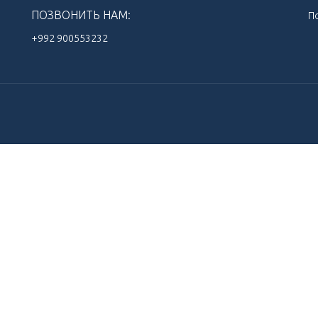
ПОЗВОНИТЬ НАМ:
П
+992 900553232‬