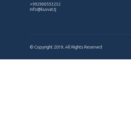
+992900553232
info@kuvvat.tj
© Copyright 2019. All Rights Reserved