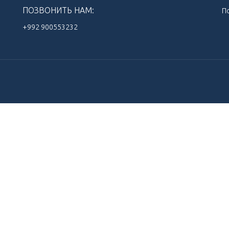
ПОЗВОНИТЬ НАМ:
П
+992 900553232‬