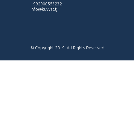
+992900553232
info@kuvvat.tj
© Copyright 2019. All Rights Reserved