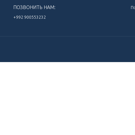
ПОЗВОНИТЬ НАМ:
П
+992 900553232‬