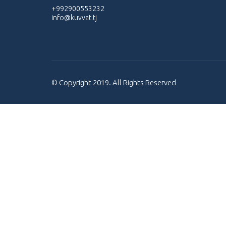
+992900553232
info@kuvvat.tj
© Copyright 2019. All Rights Reserved